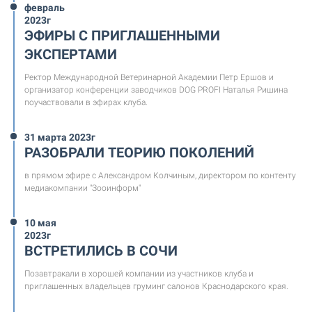
февраль
2023г
ЭФИРЫ С ПРИГЛАШЕННЫМИ
ЭКСПЕРТАМИ
Ректор Международной Ветеринарной Академии Петр Ершов и
организатор конференции заводчиков DOG PROFI Наталья Ришина
поучаствовали в эфирах клуба.
31 марта 2023г
РАЗОБРАЛИ ТЕОРИЮ ПОКОЛЕНИЙ
в прямом эфире с Александром Колчиным, директором по контенту
медиакомпании "Зооинформ"
10 мая
2023г
ВСТРЕТИЛИСЬ В СОЧИ
Позавтракали в хорошей компании из участников клуба и
приглашенных владельцев груминг салонов Краснодарского края.