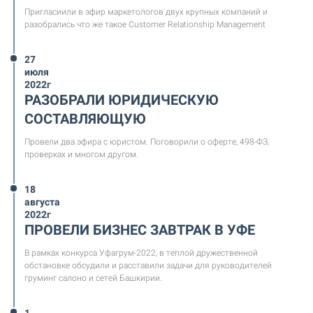
Пригласиили в эфир маркетологов двух крупных компаний и
разобрались что же такое Customer Relationship Management
27
июля
2022г
РАЗОБРАЛИ ЮРИДИЧЕСКУЮ
СОСТАВЛЯЮЩУЮ
Провели два эфира с юристом. Поговорили о оферте, 498-ФЗ,
проверках и многом другом.
18
августа
2022г
ПРОВЕЛИ БИЗНЕС ЗАВТРАК В УФЕ
В рамках конкурса Уфагрум-2022, в теплой дружественной
обстановке обсудили и расставили задачи для руководителей
груминг салоно и сетей Башкирии.
1