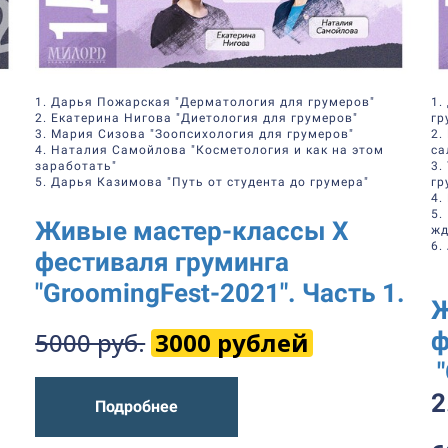
1. Дарья Пожарская "Дерматология для грумеров"
1.
2. Екатерина Нигова "Диетология для грумеров"
гр
3. Мария Сизова "Зоопсихология для грумеров"
2.
4. Наталия Самойлова "Косметология и как на этом
са
заработать"
3.
5. Дарья Казимова "Путь от студента до грумера"
гр
4.
5.
Живые мастер-классы Х
жд
6.
фестиваля груминга
"GroomingFest-2021".
Часть 1.
Ж
5000 руб.
3000 рублей
ф
"
2
Подробнее