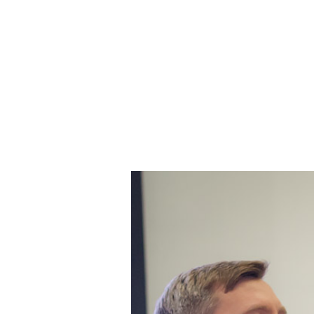
Ссылка на это место страницы:
#мужскойсет