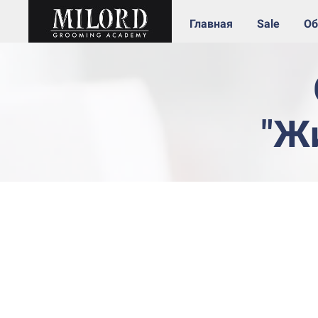
Главная
Sale
Об
"Ж