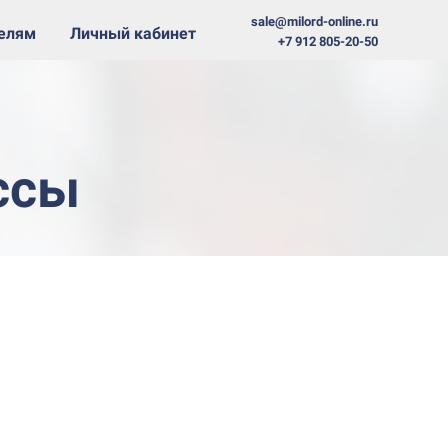
sale@milord-online.ru
телям
Личный кабинет
+7 912 805-20-50
1
ссы