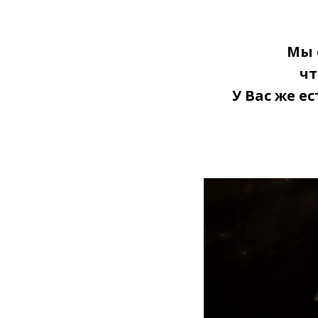
Мы 
чт
У Вас же е