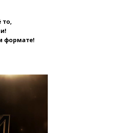
 то,
ли!
ом формате!