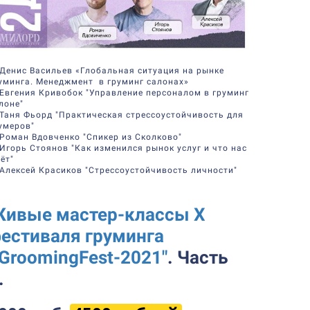
 Денис Васильев «Глобальная ситуация на рынке
уминга. Менеджмент в груминг салонах»
 Евгения Кривобок "Управление персоналом в груминг
лоне"
 Таня Фьорд "Практическая стрессоустойчивость для
умеров"
 Роман Вдовченко "Спикер из Сколково"
 Игорь Стоянов "Как изменился рынок услуг и что нас
ёт"
 Алексей Красиков "Стрессоустойчивость личности"
ивые мастер-классы Х
естиваля груминга
GroomingFest-2021"
.
Часть
.