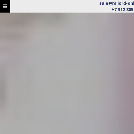
sale@milord-onl
+7 912 805