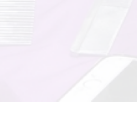
Ссылка на это место страницы:
#master-class