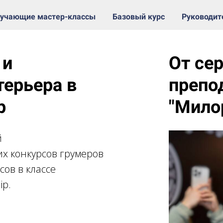
учающие мастер-классы
Базовый курс
Руководи
 и
От се
терьера в
препо
p
"Мило
й
их конкурсов грумеров
сов в классе
ip.