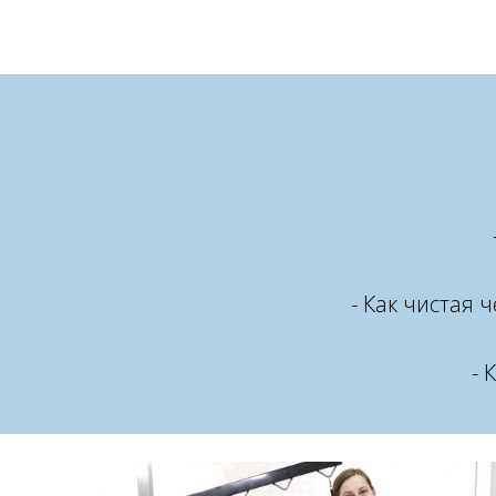
Ссылка на это место страницы:
#programma
- Как чистая 
- 