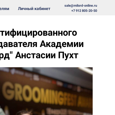
sale@milord-online.ru
телям
Личный кабинет
+7 912 805-20-50
ртифицированного
давателя Академии
рд" Анстасии Пухт