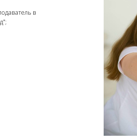
одаватель в
д";