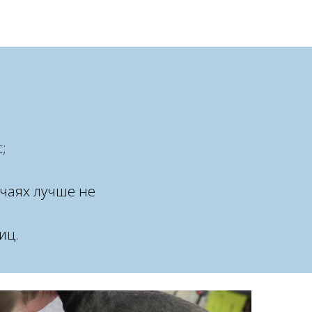
;
учаях лучше не
иц.