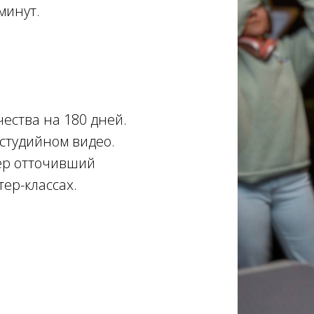
минут.
чества на 180 дней.
 студийном видео.
ер отточивший
тер-классах.